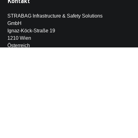
Kontakt
STRABAG Infrastructure & Safety Solutions
GmbH
Ignaz-Köck-Straße 19
1210 Wien
Österreich
+43 1 90 199-0
siss-office@strabag.com
Weitere Links
STRABAG SE
Hinweisgeber-Plattform