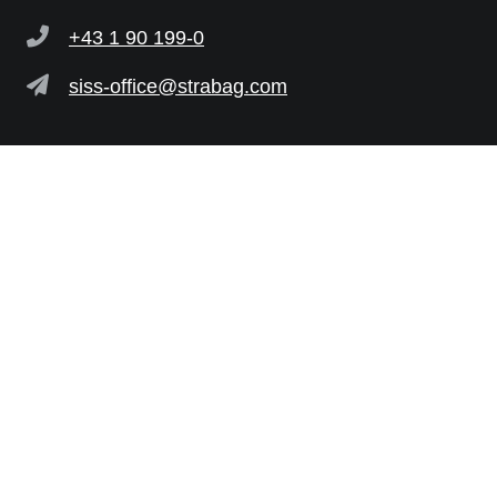
+43 1 90 199-0
siss-office@strabag.com
Weitere Links
STRABAG SE
Hinweisgeber-Plattform
Allgemeine Einkaufsbedingungen
Elektronische Rechnungslegung