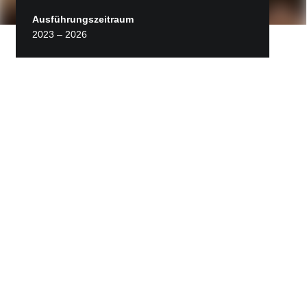
Ausführungszeitraum
2023 – 2026
Zurück zu Projekte
Ausstattung der Frankfurter
U- und S-Bahnen mit neuen
digitalen Funkanlagen
Die SISS wurde im Jahr 2023 mit der Ausrüstung
der unterirdischen Verkehrsanlagen der U-Bahn
und S-Bahn Frankfurt mit digitalen BOS-
Objektfunkanlagen beauftragt. Damit wird das